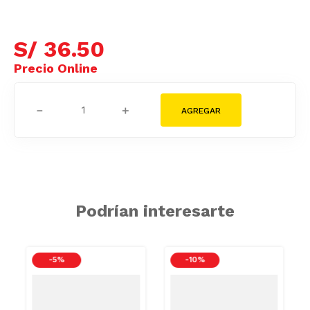
S/
36
.
50
－
＋
Podrían interesarte
-
5 %
-
10 %