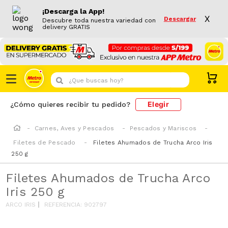
¡Descarga la App!
X
Descargar
Descubre toda nuestra variedad con
delivery GRATIS
¿Que buscas hoy?
Elegir
¿Cómo quieres recibir tu pedido?
Carnes, Aves y Pescados
Pescados y Mariscos
Filetes de Pescado
Filetes Ahumados de Trucha Arco Iris
250 g
Filetes Ahumados de Trucha Arco
Iris 250 g
ARCO IRIS
REFERENCIA
:
902797