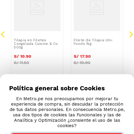
Tilapia en Filetes
Filete de Tilapia Umi
Congelada Cuisine & Co
Foods 1kg
500g
S/
10
.
90
S/
17
.
90
S/
11.50
S/
19.90
Política general sobre Cookies
En Metro.pe nos preocupamos por mejorar tu
experiencia de compra, sin descuidar la protección
de tus datos personales. En consecuencia Metro.pe,
usa dos tipos de cookies las Funcionales y las de
Analítica y Optimización ¿consiente el uso de las
cookies?