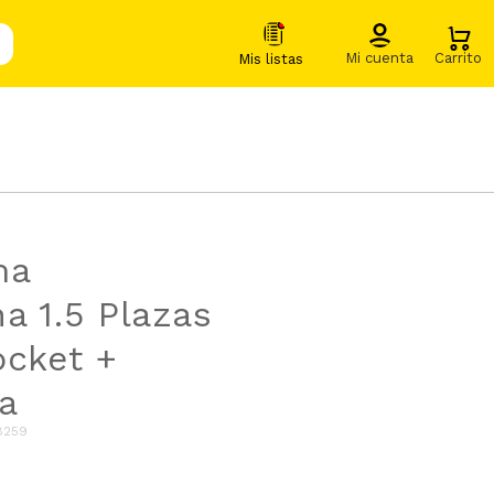
ma
a 1.5 Plazas
ocket +
a
8259