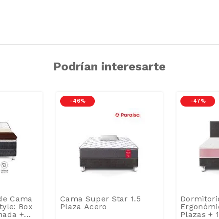
Podrían interesarte
-
46 %
-
47 %
 de Cama
Cama Super Star 1.5
Dormitori
tyle: Box
Plaza Acero
Ergonómic
hada +
Plazas + 