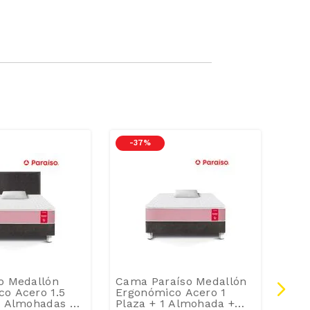
-
37 %
-
2
o Medallón
Cama Paraíso Medallón
El C
o Acero 1.5
Ergonómico Acero 1
Tari
1 Almohadas +
Plaza + 1 Almohada +
Top 