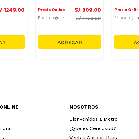
n
Protector
/
1249
.
00
S/
809
.
00
Precio Online
Precio Onli
S/
1499.00
Precio regular
Precio regul
 ONLINE
NOSOTROS
Bienvenidos a Metro
mprar
¿Qué es Cencosud?
os
Ventas Corporativas