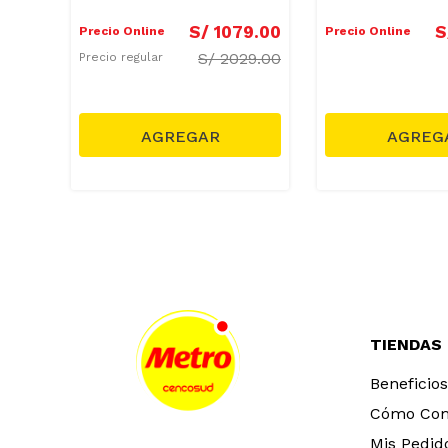
Edredón Marró
9
.
00
S/
1079
.
00
S
Precio Online
Precio Online
29.00
S/
2029.00
Precio regular
TIENDAS
Beneficios
Cómo Co
Mis Pedid