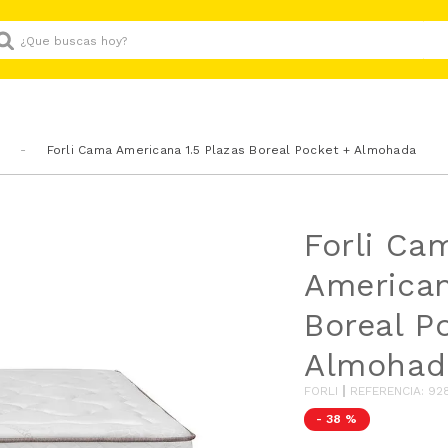
Que buscas hoy?
Forli Cama Americana 1.5 Plazas Boreal Pocket + Almohada
Forli Ca
American
Boreal P
Almohad
FORLI
REFERENCIA
:
92
-
38 %