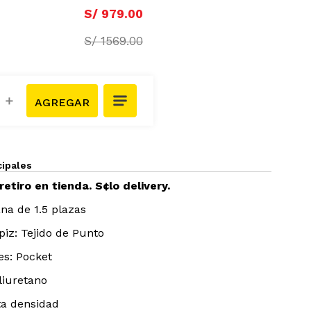
S/
979
.
00
S/
1569
.
00
＋
cipales
retiro en tienda. S¢lo delivery.
a de 1.5 plazas
apiz: Tejido de Punto
es: Pocket
liuretano
ta densidad