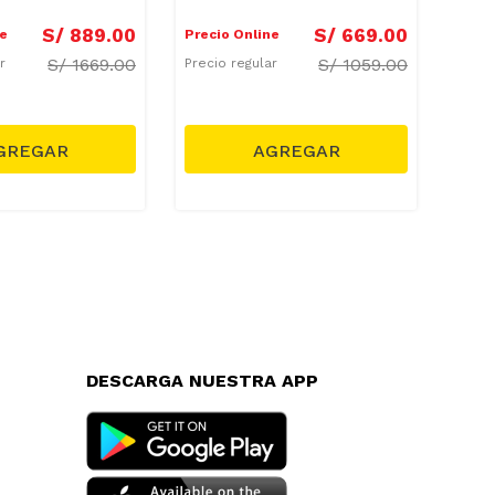
Protector
Alm
S/
889
.
00
S/
669
.
00
ne
Precio Online
Preci
S/
1669.00
S/
1059.00
ar
Precio regular
Preci
DESCARGA NUESTRA APP