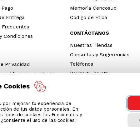
 Pago
Memoria Cencosud
 de Entrega
Código de Ética
 Frecuentes
CONTÁCTANOS
y Condiciones
Nuestras Tiendas
Consultas y Sugerencias
Teléfonos
de Privacidad
Revisa tu boleta
e residuos de apartados
 y electrónicos (RAEE)
e Cookies
e Neumáticos Fuera de Uso
por mejorar tu experiencia de
 App
ección de tus datos personales. En
ro 2026
s tipos de cookies las Funcionales y
n ¿consiente el uso de las cookies?