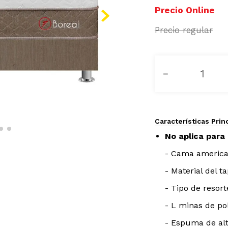
－
Características Prin
No aplica para 
- Cama american
- Material del t
- Tipo de resort
- L minas de po
- Espuma de al