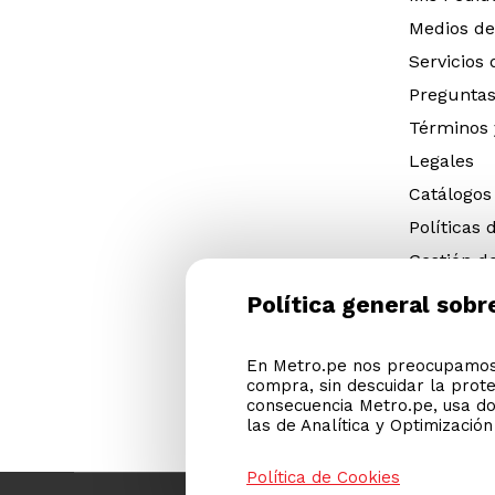
Medios de
Servicios
Preguntas
Términos 
Legales
Catálogos
Políticas 
Gestión d
eléctricos
Política general sobr
Gestión d
(NFU)
En Metro.pe nos preocupamos 
Descargar
compra, sin descuidar la prot
Cyber Met
consecuencia Metro.pe, usa do
las de Analítica y Optimizació
Política de Cookies