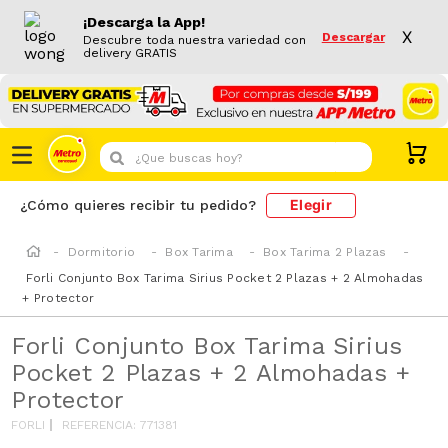
¡Descarga la App!
X
Descargar
Descubre toda nuestra variedad con
delivery GRATIS
¿Que buscas hoy?
Elegir
¿Cómo quieres recibir tu pedido?
Dormitorio
Box Tarima
Box Tarima 2 Plazas
Forli Conjunto Box Tarima Sirius Pocket 2 Plazas + 2 Almohadas
+ Protector
Forli Conjunto Box Tarima Sirius
Pocket 2 Plazas + 2 Almohadas +
Protector
FORLI
REFERENCIA
:
771381