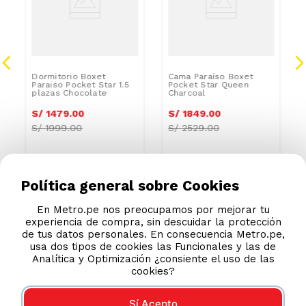
Dormitorio Boxet
Cama Paraíso Boxet
Paraiso Pocket Star 1.5
Pocket Star Queen
plazas Chocolate
Charcoal
S/
1479
.
00
S/
1849
.
00
S/
1999.00
S/
2529.00
Política general sobre Cookies
En Metro.pe nos preocupamos por mejorar tu
experiencia de compra, sin descuidar la protección
de tus datos personales. En consecuencia Metro.pe,
usa dos tipos de cookies las Funcionales y las de
Analítica y Optimización ¿consiente el uso de las
cookies?
Sí Acepto