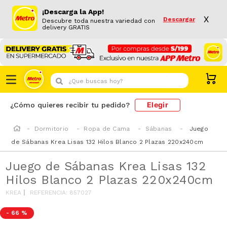
¡Descarga la App!
X
Descargar
Descubre toda nuestra variedad con
delivery GRATIS
¿Que buscas hoy?
Elegir
¿Cómo quieres recibir tu pedido?
Dormitorio
Ropa de Cama
Sábanas
Juego
de Sábanas Krea Lisas 132 Hilos Blanco 2 Plazas 220x240cm
Juego de Sábanas Krea Lisas 132
Hilos Blanco 2 Plazas 220x240cm
KREA
REFERENCIA
:
857027
-
66 %