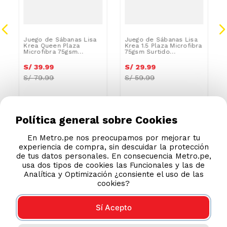
Juego de Sábanas Lisa
Juego de Sábanas Lisa
Krea Queen Plaza
Krea 1.5 Plaza Microfibra
Microfibra 75gsm
75gsm Surtido
240x250cm Surtido
180x240cm
S/
39
.
99
S/
29
.
99
S/
79.99
S/
59.99
Política general sobre Cookies
En Metro.pe nos preocupamos por mejorar tu
experiencia de compra, sin descuidar la protección
de tus datos personales. En consecuencia Metro.pe,
usa dos tipos de cookies las Funcionales y las de
Analítica y Optimización ¿consiente el uso de las
cookies?
Sí Acepto