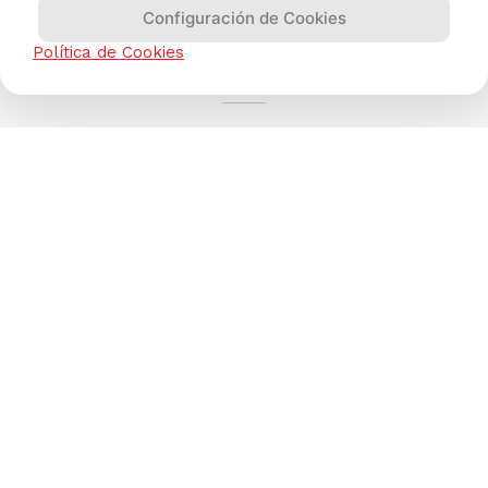
Configuración de Cookies
AYUDA CALLCENTER
Política de Cookies
(511) 613-8888
TIENDAS ONLINE
NOSOTROS
CONTÁCTANOS