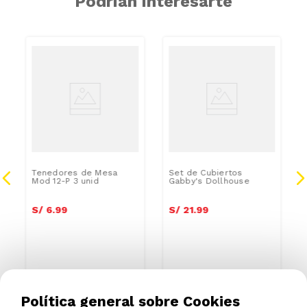
Podrían interesarte
Tenedores de Mesa
Set de Cubiertos
Mod 12-P 3 unid
Gabby's Dollhouse
S/
6
.
99
S/
21
.
99
Política general sobre Cookies