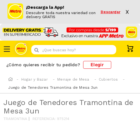
¡Descarga la App!
X
Descargar
Descubre toda nuestra variedad con
delivery GRATIS
¿Que buscas hoy?
Elegir
¿Cómo quieres recibir tu pedido?
Hogar y Bazar
Menaje de Mesa
Cubiertos
Juego de Tenedores Tramontina de Mesa 3un
Juego de Tenedores Tramontina de
Mesa 3un
TRAMONTINA
REFERENCIA
:
975214