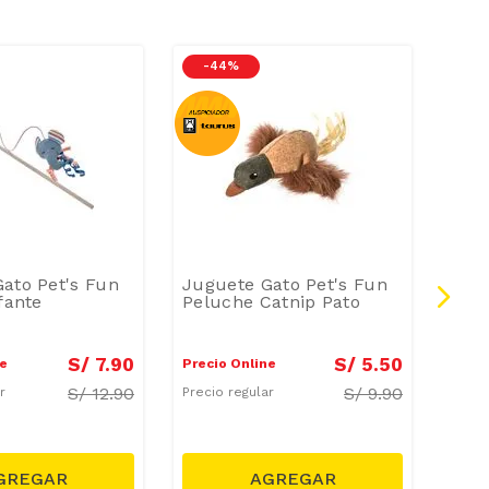
-
44 %
-
2
ato Pet's Fun
Juguete Gato Pet's Fun
Jugu
fante
Peluche Catnip Pato
Vari
S/
7
.
90
S/
5
.
50
ne
Precio Online
Preci
S/
12.90
S/
9.90
ar
Precio regular
Preci