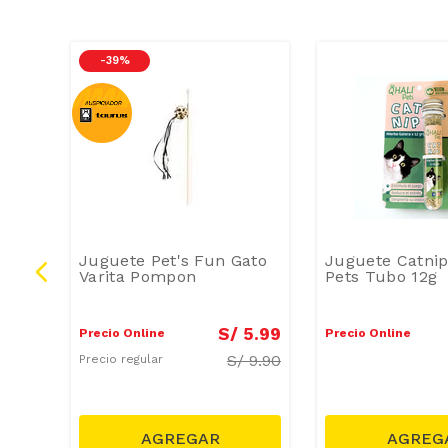
-
39 %
Tubo
Juguete Pet's Fun Gato
Juguete Catnip
Varita Pompon
Pets Tubo 12g
4
.
90
S/
5
.
99
Precio Online
Precio Online
29.99
S/
9.90
Precio regular