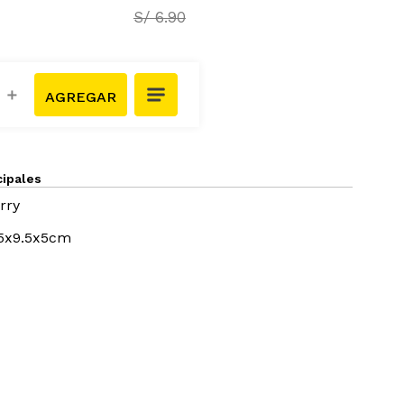
S/
6
.
90
＋
cipales
rry
.5x9.5x5cm