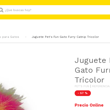
Que buscas hoy?
s para Gatos
Juguete Pet's Fun Gato Furry Catnip Tricolor
Juguete 
Gato Fur
Tricolor
PET'S FUN
REFERENCIA
-
57 %