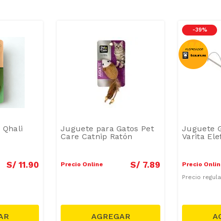
-
39 %
 Qhali
Juguete para Gatos Pet
Juguete G
Care Catnip Ratón
Varita Ele
S/
11
.
90
S/
7
.
89
Precio Online
Precio Onli
Precio regul