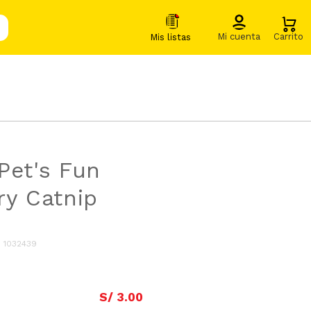
Pet's Fun
ry Catnip
:
1032439
S/
3
.
00