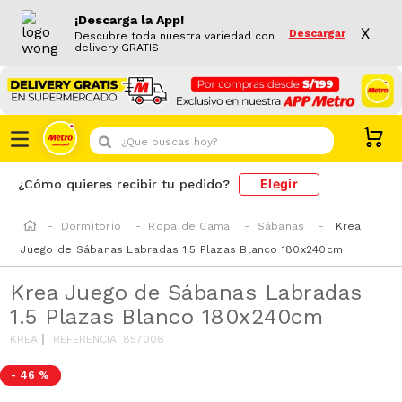
¡Descarga la App!
X
Descargar
Descubre toda nuestra variedad con
delivery GRATIS
¿Que buscas hoy?
Elegir
¿Cómo quieres recibir tu pedido?
Dormitorio
Ropa de Cama
Sábanas
Krea
Juego de Sábanas Labradas 1.5 Plazas Blanco 180x240cm
Krea Juego de Sábanas Labradas
1.5 Plazas Blanco 180x240cm
KREA
REFERENCIA
:
857008
-
46 %