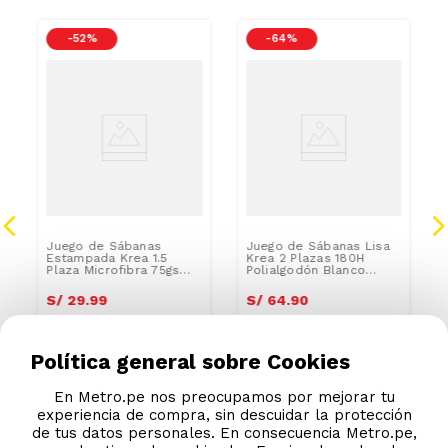
-
52 %
-
64 %
Juego de Sábanas
Juego de Sábanas Lisa
Estampada Krea 1.5
Krea 2 Plazas 180H
Plaza Microfibra 75gsm
Polialgodón Blanco
180x240cm Surtido
220x240cm
S/
29
.
99
S/
64
.
90
S/
61.99
S/
178.99
Política general sobre Cookies
En Metro.pe nos preocupamos por mejorar tu
experiencia de compra, sin descuidar la protección
de tus datos personales. En consecuencia Metro.pe,