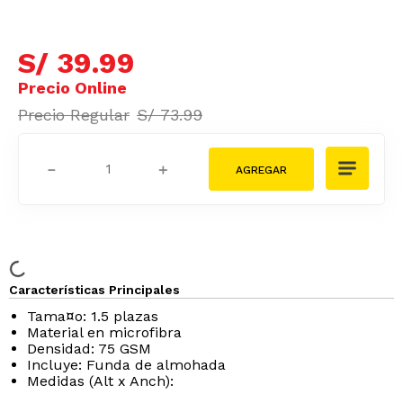
S/
39
.
99
S/
73
.
99
－
＋
Características Principales
Tama¤o: 1.5 plazas
Material en microfibra
Densidad: 75 GSM
Incluye: Funda de almohada
Medidas (Alt x Anch):