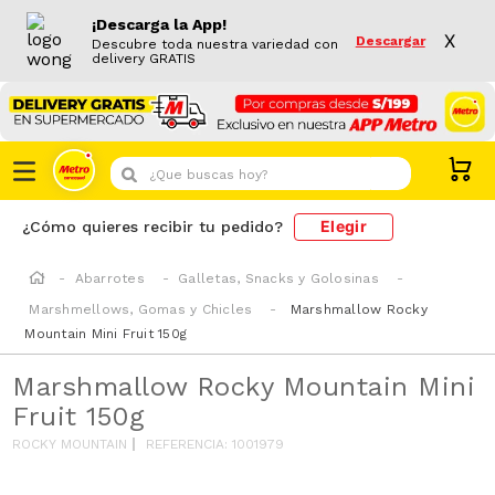
¡Descarga la App!
X
Descargar
Descubre toda nuestra variedad con
delivery GRATIS
¿Que buscas hoy?
Elegir
¿Cómo quieres recibir tu pedido?
Abarrotes
Galletas, Snacks y Golosinas
Marshmellows, Gomas y Chicles
Marshmallow Rocky
Mountain Mini Fruit 150g
Marshmallow Rocky Mountain Mini
Fruit 150g
ROCKY MOUNTAIN
REFERENCIA
:
1001979