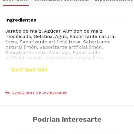
Ingredientes
Jarabe de maíz, Azúcar, Almidón de maíz
modificado, Gelatina, Agua, Saborizante natural
fresa, Saborizante artificial fresa, Saborizante
natural limón, Saborizante artificial limón,
Saborizante natural naranja, Saborizante
artificial naranja, Saborizante natural lima,
Saborizante artificial lima, Estabilizante
pirofosfato tetrasódico (e450), Colorante amarillo
MOSTRAR MÁS
cúrcuma (e 100), Colorante rojo carmín (e 120),
Colorante azul brillante (e 133)
Ver condiciones de promociones
Podrían interesarte