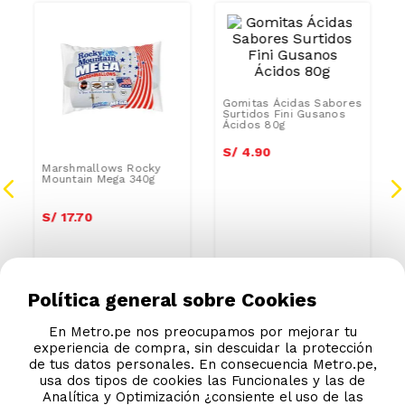
CAR
AZUCAR
AZUCAR
Marshmallows Rocky
Mountain Mega 340g
Gomitas Ácidas Sabores
Surtidos Fini Gusanos
Ácidos 80g
S/
17
.
70
S/
4
.
90
Política general sobre Cookies
En Metro.pe nos preocupamos por mejorar tu
experiencia de compra, sin descuidar la protección
de tus datos personales. En consecuencia Metro.pe,
usa dos tipos de cookies las Funcionales y las de
Analítica y Optimización ¿consiente el uso de las