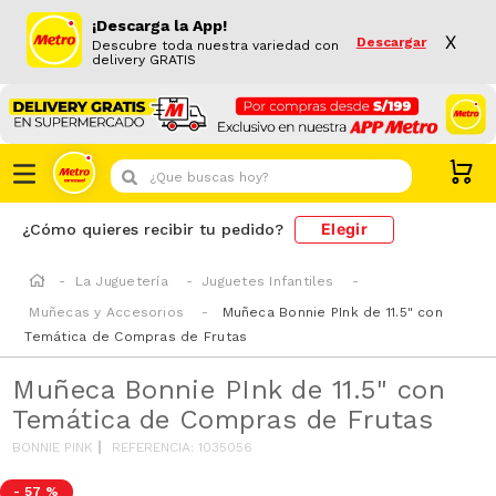
¡Descarga la App!
X
Descargar
Descubre toda nuestra variedad con
delivery GRATIS
¿Que buscas hoy?
Elegir
¿Cómo quieres recibir tu pedido?
La Juguetería
Juguetes Infantiles
Muñecas y Accesorios
Muñeca Bonnie PInk de 11.5" con
Temática de Compras de Frutas
Muñeca Bonnie PInk de 11.5" con
Temática de Compras de Frutas
BONNIE PINK
REFERENCIA
:
1035056
-
57 %