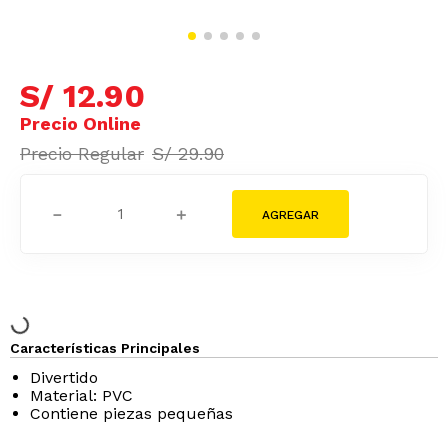
S/
12
.
90
S/
29
.
90
－
＋
Características Principales
Divertido
Material: PVC
Contiene piezas pequeñas