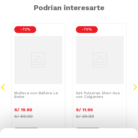
Podrían interesarte
-
72 %
-
70 %
Muñeca con Bañera Le
Set Pulseras Shen Hua
Bebe
con Colgantes
S/
19
.
90
S/
11
.
90
S/
69.90
S/
39.99