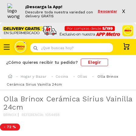
¡Descarga la App!
X
Descargar
Descubre toda nuestra variedad con
delivery GRATIS
¿Que buscas hoy?
Elegir
¿Cómo quieres recibir tu pedido?
Hogar y Bazar
Cocina
Ollas
Olla Brinox
Cerámica Sirius Vainilla 24cm
Olla Brinox Cerámica Sirius Vainilla
24cm
BRINOX
REFERENCIA
:
1054458
-
72 %