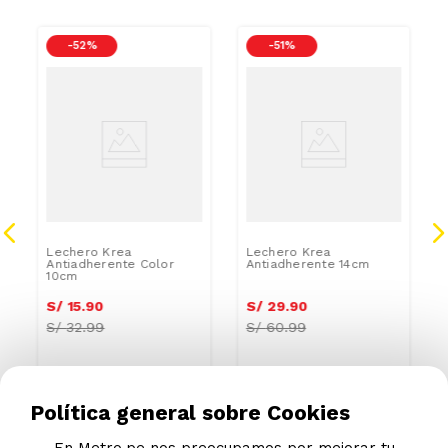
-
52 %
-
51 %
Lechero Krea
Lechero Krea
Antiadherente Color
Antiadherente 14cm
10cm
S/
15
.
90
S/
29
.
90
S/
32.99
S/
60.99
Política general sobre Cookies
En Metro.pe nos preocupamos por mejorar tu