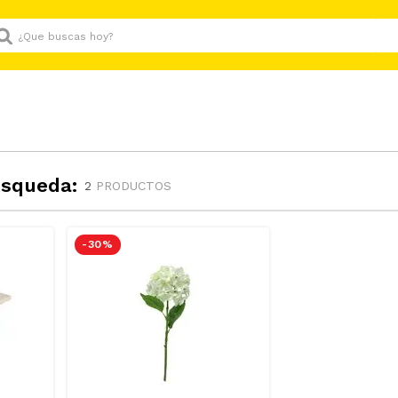
Que buscas hoy?
úsqueda:
2
PRODUCTOS
-
30 %