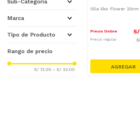
Sub-Categoría
Decoración
(
1
)
Olla Ilko Flower 20cm
Flores Artificiales
(
1
)
Marca
Ollas
(
1
)
Ilko
(
1
)
S/
Precio Online
Tipo de Producto
Krea
(
1
)
S
Precio regular
Ollas
(
1
)
Plantas Artificiales
(
1
)
S/ 13.00
–
S/ 33.00