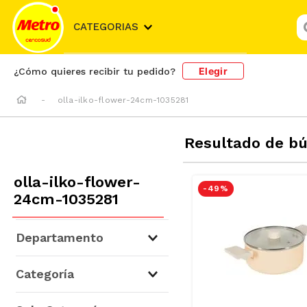
¿
CATEGORIAS
Elegir
¿Cómo quieres recibir tu pedido?
olla-ilko-flower-24cm-1035281
Resultado de b
olla-ilko-flower-
-
49 %
24cm-1035281
Departamento
Hogar y Bazar
(
2
)
Categoría
Cocina
(
1
)