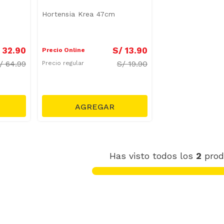
Hortensia Krea 47cm
32
.
90
S/
13
.
90
Precio Online
/
64.99
S/
19.90
Precio regular
Has visto todos los
2
prod