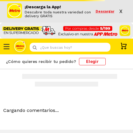
¡Descarga la App!
Resultado de búsqueda
X
Descargar
PRODUCTOS
Descubre toda nuestra variedad con
delivery GRATIS
¿Que buscas hoy?
Elegir
¿Cómo quieres recibir tu pedido?