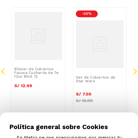
-
50 %
Blíster de Cubiertos
Facusa Cucharita de Te
12un Mod. 12
Set de Cubiertos de
Star Wars
S/
12
.
99
S/
7
.
50
S/
14.99
Política general sobre Cookies
En Metro.pe nos preocupamos por mejorar tu