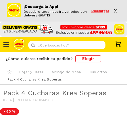
¡Descarga la App!
X
Descargar
Descubre toda nuestra variedad con
delivery GRATIS
¿Que buscas hoy?
Elegir
¿Cómo quieres recibir tu pedido?
Hogar y Bazar
Menaje de Mesa
Cubiertos
Pack 4 Cucharas Krea Soperas
Pack 4 Cucharas Krea Soperas
KREA
REFERENCIA
:
1044569
-
60 %