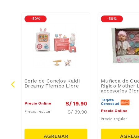
-
50 %
-
50 %
Serie de Conejos Kaidi
Muñeca de Cu
do
Dreamy Tiempo Libre
Rígido Mother 
accesorios 31
Tarjeta
26
.
91
S/
19
.
90
Precio Online
Cencosud
Precio Online
29.90
S/
39.90
Precio regular
Precio regular