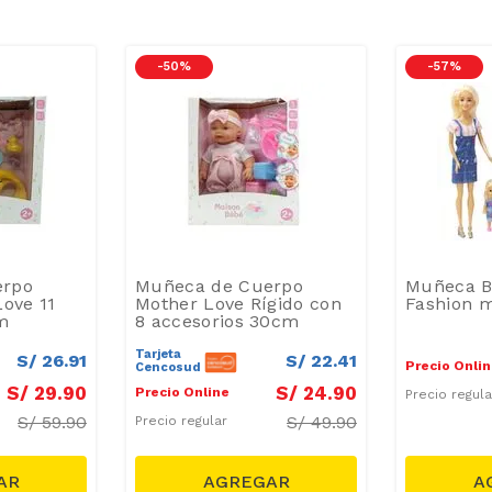
-
50 %
-
57 %
erpo
Muñeca de Cuerpo
Muñeca B
Love 11
Mother Love Rígido con
Fashion m
cm
8 accesorios 30cm
Tarjeta
S/
26
.
91
S/
22
.
41
Precio Onli
Cencosud
S/
29
.
90
S/
24
.
90
Precio Online
Precio regul
S/
59.90
S/
49.90
Precio regular