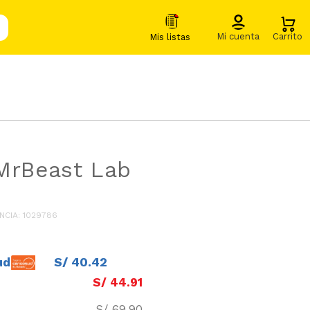
MrBeast Lab
NCIA
:
1029786
ud
S/
40
.
42
S/
44
.
91
S/
69
.
90