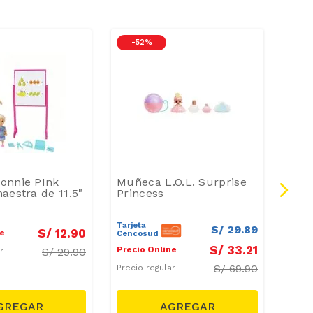
-
52 %
-
2
onnie PInk
Muñeca L.O.L. Surprise
Estu
aestra de 11.5"
Princess
Chic
Tarjeta
S/
29
.
89
S/
12
.
90
ne
Preci
Cencosud
S/
33
.
21
Precio Online
S/
29.90
ar
Preci
S/
69.90
Precio regular