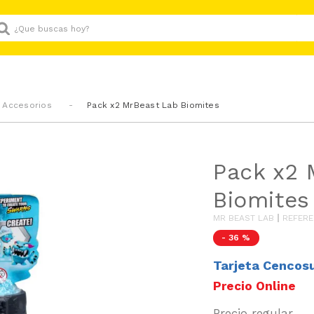
Que buscas hoy?
 Accesorios
Pack x2 MrBeast Lab Biomites
Pack x2 
Biomites
MR BEAST LAB
REFERE
-
36 %
Tarjeta Cencos