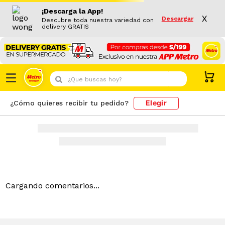
¡Descarga la App!
X
Descargar
Descubre toda nuestra variedad con
delivery GRATIS
¿Que buscas hoy?
Elegir
¿Cómo quieres recibir tu pedido?
Cargando comentarios...