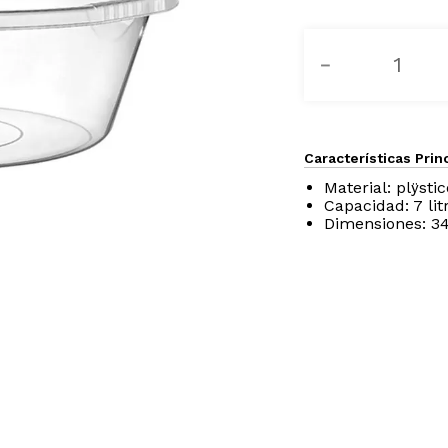
－
Características Prin
Material: plÿstic
Capacidad: 7 lit
Dimensiones: 3