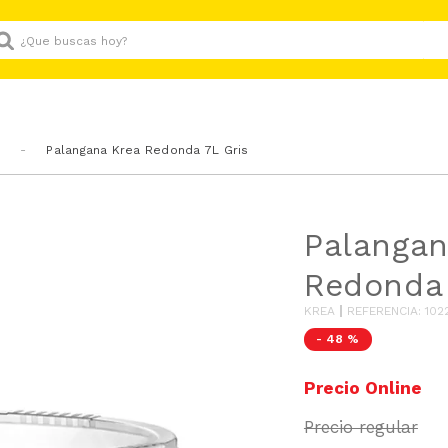
Que buscas hoy?
Palangana Krea Redonda 7L Gris
Palangan
Redonda 
KREA
REFERENCIA
:
102
-
48 %