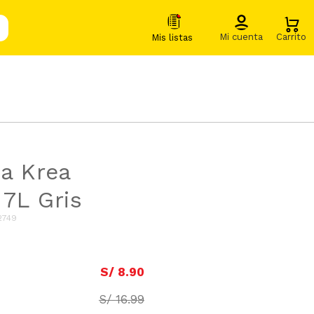
a Krea
7L Gris
2749
S/
8
.
90
S/
16
.
99