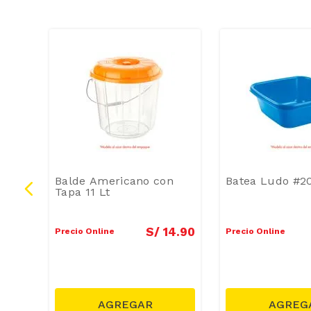
Balde Americano con
Batea Ludo #20
Tapa 11 Lt
7
.
90
S/
14
.
90
Precio Online
Precio Online