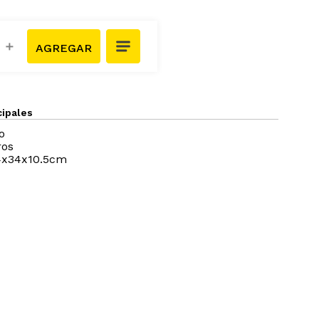
＋
cipales
o
ros
4x34x10.5cm