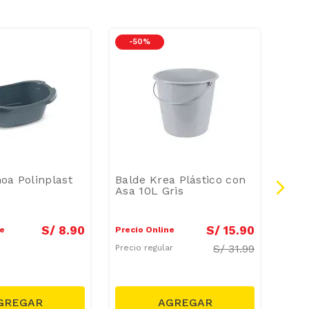
-
50 %
-
3
oa Polinplast
Balde Krea Plástico con
Bald
Asa 10L Gris
Plat
S/
8
.
90
S/
15
.
90
ne
Precio Online
Preci
S/
31.99
Precio regular
Preci