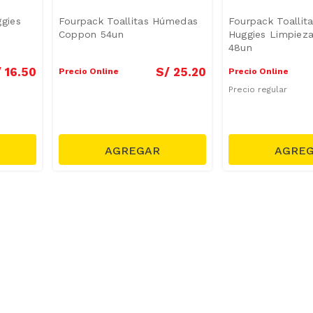
gies
Fourpack Toallitas Húmedas
Fourpack Toalli
Coppon 54un
Huggies Limpieza
48un
/
16
.
50
S/
25
.
20
Precio Online
Precio Online
Precio regular