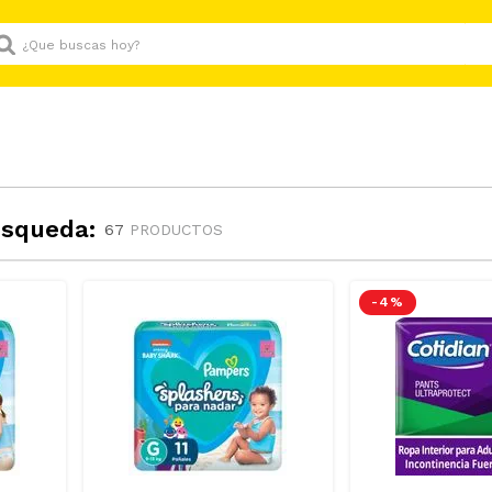
Que buscas hoy?
úsqueda:
67
PRODUCTOS
-
4 %