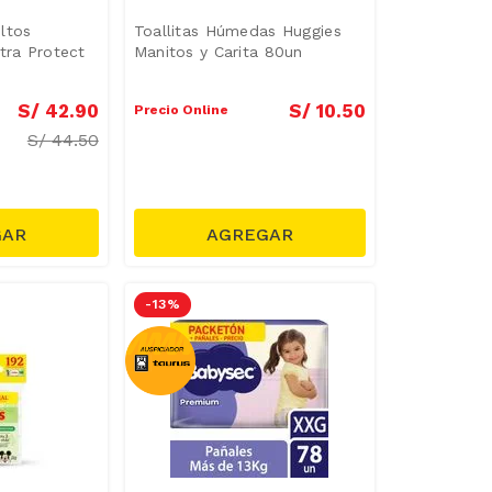
ltos
Toallitas Húmedas Huggies
tra Protect
Manitos y Carita 80un
S/
42
.
90
S/
10
.
50
Precio Online
S/
44.50
-
13 %