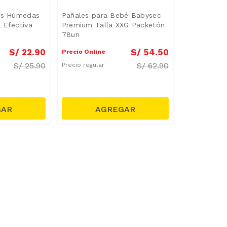
tas Húmedas
Pañales para Bebé Babysec
 Efectiva
Premium Talla XXG Packetón
78un
S/
22
.
90
S/
54
.
50
Precio Online
S/
25.90
S/
62.90
Precio regular