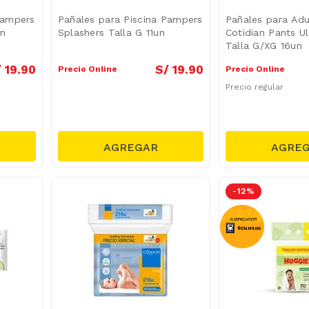
Pampers
Pañales para Piscina Pampers
Pañales para Adu
un
Splashers Talla G 11un
Cotidian Pants Ul
Talla G/XG 16un
/
19
.
90
S/
19
.
90
Precio Online
Precio Online
Precio regular
-
12 %