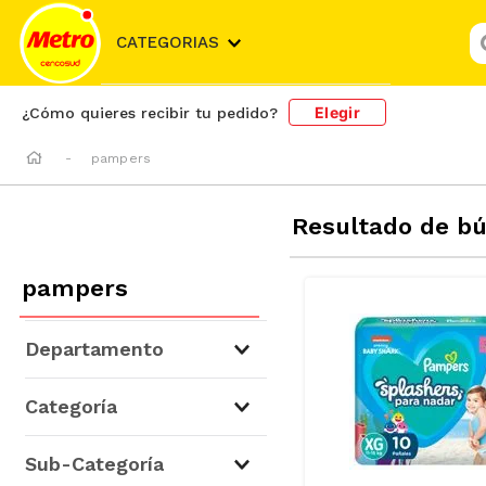
¿
CATEGORIAS
Elegir
¿Cómo quieres recibir tu pedido?
pampers
Resultado de b
pampers
Departamento
Niños y Bebés
(
64
)
Categoría
Higiene, Salud y Belleza
(
3
)
Pañales y Toallitas Húmedas
Sub-Categoría
(
64
)