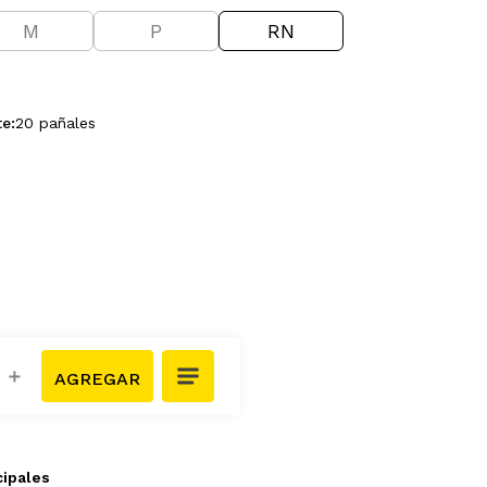
M
P
RN
te
:
20 pañales
＋
cipales