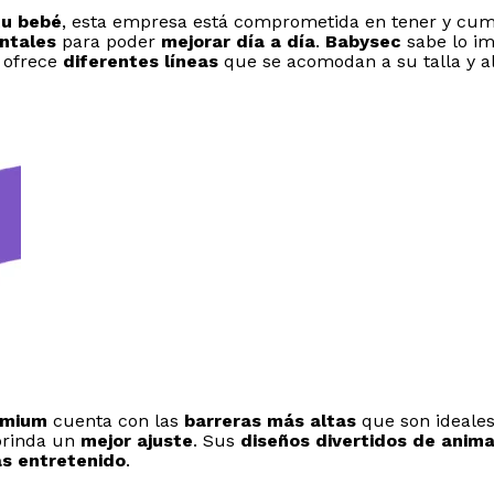
tu bebé
, esta empresa está comprometida en tener y cum
ntales
para poder
mejorar día a día
.
Babysec
sabe lo im
e ofrece
diferentes líneas
que se acomodan a su talla y al
emium
cuenta con las
barreras más altas
que son ideales
brinda un
mejor ajuste
. Sus
diseños divertidos de anim
s entretenido
.