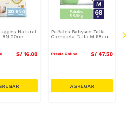
uggies Natural
Pañales Babysec Talla
Paña
a RN 20un
Completa Talla M 68un
Zeuk
XXG
S/
16
.
00
S/
47
.
50
ne
Precio Online
Preci
Preci