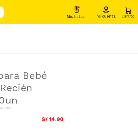
para Bebé
Recién
20un
402158
S/
14
.
90