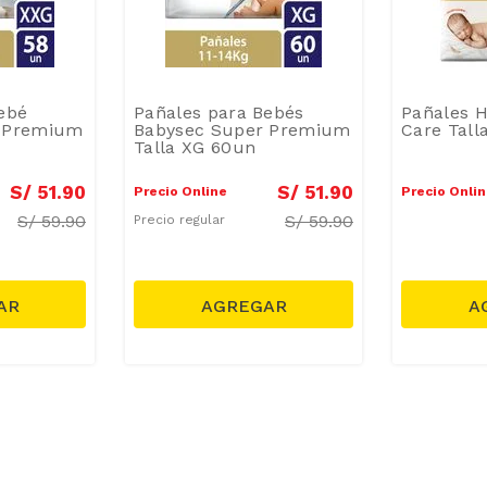
ebé
Pañales para Bebés
Pañales H
r Premium
Babysec Super Premium
Care Tall
Talla XG 60un
S/
51
.
90
S/
51
.
90
Precio Online
Precio Onli
S/
59.90
S/
59.90
Precio regular