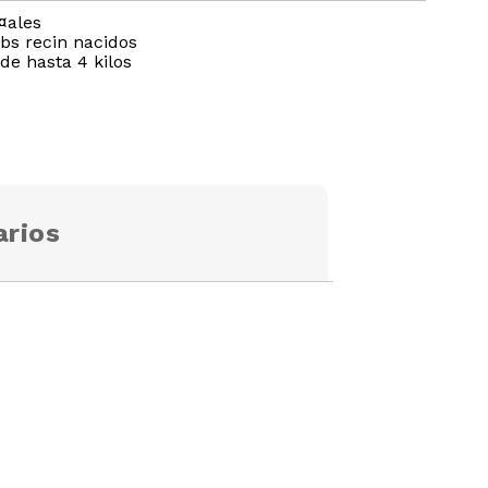
¤ales
s recin nacidos
 de hasta 4 kilos
rios