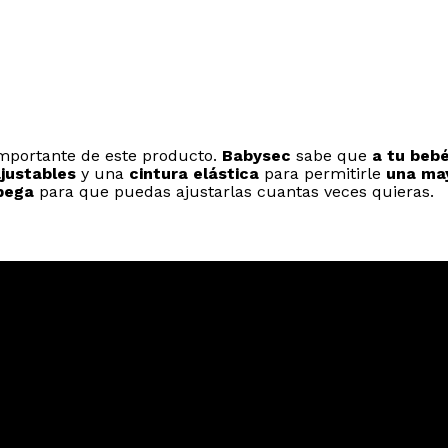
mportante de este producto.
Babysec
sabe que
a tu bebé
ajustables
y una
cintura elástica
para permitirle
una may
pega
para que puedas ajustarlas cuantas veces quieras.