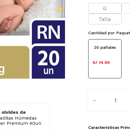
G
Talla
Cantidad por Paque
20 pañales
S/ 14.90
－
 olvides de
oallitas Húmedas
per Premium 40un
Características Prin