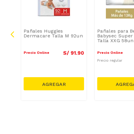
Pañales Huggies
Pañales para B
lla
Dermacare Talla M 92un
Babysec Supe
Talla XXG 58un
1
.
90
S/
91
.
90
Precio Online
Precio Online
Precio regular