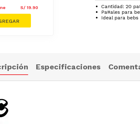
Cantidad: 20 pa
ine
S/
19.90
Pa¤ales para beb
Ideal para bebs
ripción
Especificaciones
Comenta