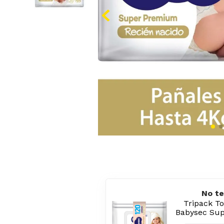
No te
Tripack T
Babysec Su