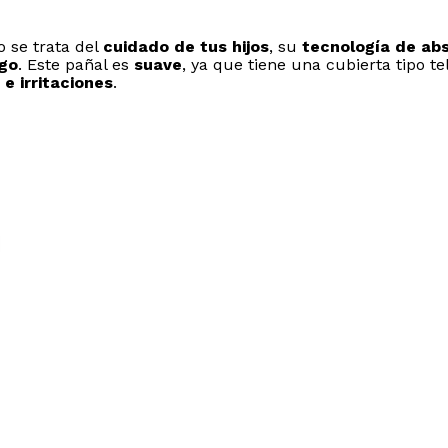
 se trata del
cuidado de tus hijos
, su
tecnología de ab
go
. Este pañal es
suave
, ya que tiene una cubierta tipo t
e irritaciones
.