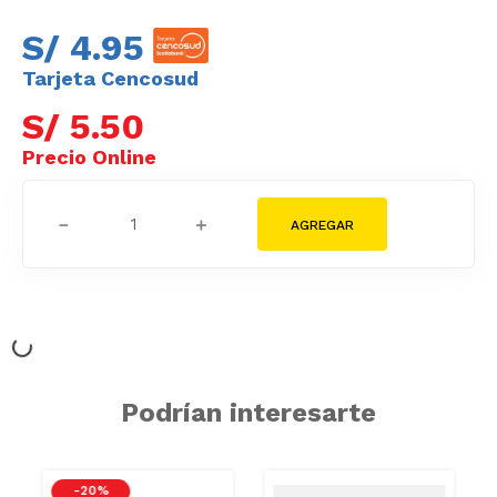
S/
4
.
95
Tarjeta Cencosud
S/
5
.
50
－
＋
Podrían interesarte
GRASAS-
-
20 %