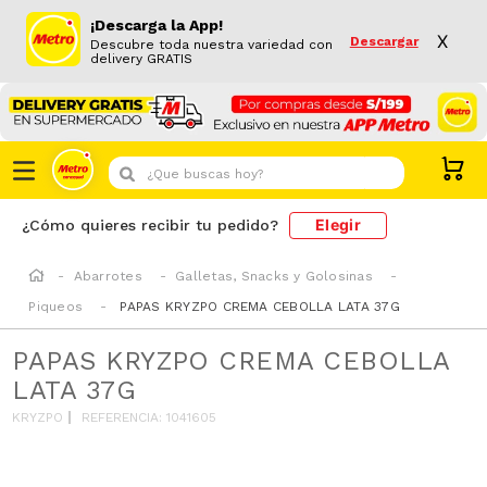
¡Descarga la App!
X
Descargar
Descubre toda nuestra variedad con
delivery GRATIS
¿Que buscas hoy?
Elegir
¿Cómo quieres recibir tu pedido?
Abarrotes
Galletas, Snacks y Golosinas
Piqueos
PAPAS KRYZPO CREMA CEBOLLA LATA 37G
PAPAS KRYZPO CREMA CEBOLLA
LATA 37G
KRYZPO
REFERENCIA
:
1041605