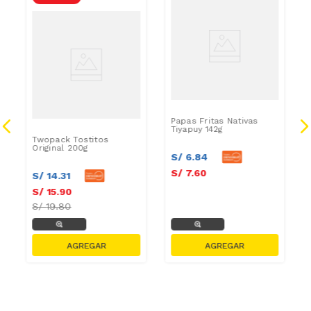
GRASAS-
SAT
Papas Fritas Nativas
Tiyapuy 142g
Twopack Tostitos
Original 200g
S/
6
.
84
S/
7
.
60
S/
14
.
31
S/
15
.
90
S/
19.80