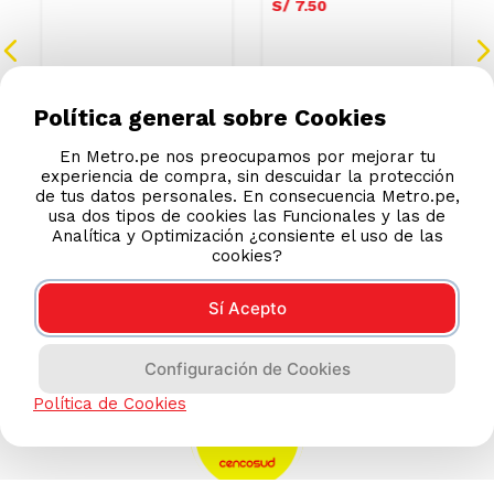
Papel Higiénico Paracas
Papel Higiénico Doble
Doble Hoja 18un
Hoja Paracas Paquete 4
unid
S/
34
.
10
S/
7
.
13
Política general sobre Cookies
S/
35
.
90
S/
7
.
50
En Metro.pe nos preocupamos por mejorar tu
experiencia de compra, sin descuidar la protección
de tus datos personales. En consecuencia Metro.pe,
usa dos tipos de cookies las Funcionales y las de
Analítica y Optimización ¿consiente el uso de las
cookies?
Sí Acepto
Configuración de Cookies
Política de Cookies