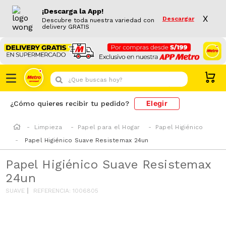
¡Descarga la App!
X
Descargar
Descubre toda nuestra variedad con
delivery GRATIS
¿Que buscas hoy?
Elegir
¿Cómo quieres recibir tu pedido?
Limpieza
Papel para el Hogar
Papel Higiénico
Papel Higiénico Suave Resistemax 24un
Papel Higiénico Suave Resistemax
24un
SUAVE
REFERENCIA
:
1006805