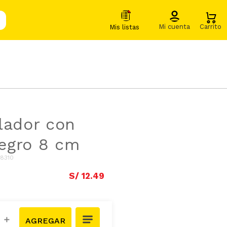
lador con
egro 8 cm
8310
S/
12
.
49
＋