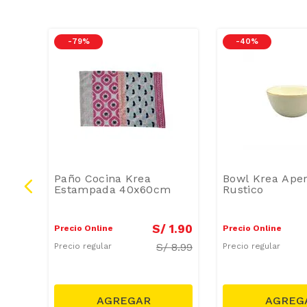
-
79 %
-
40 %
ico
Paño Cocina Krea
Bowl Krea Aper
Estampada 40x60cm
Rustico
0
.
99
S/
1
.
90
Precio Online
Precio Online
S/
8.99
Precio regular
Precio regular