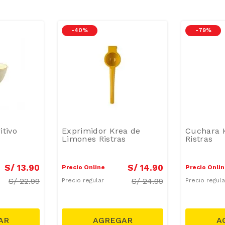
-
40 %
-
79 %
itivo
Exprimidor Krea de
Cuchara 
Limones Ristras
Ristras
S/
13
.
90
S/
14
.
90
Precio Online
Precio Onli
S/
22.99
S/
24.99
Precio regular
Precio regul