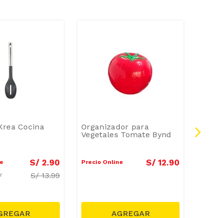
Krea Cocina
Organizador para
Mol
Vegetales Tomate Bynd
Byn
S/
2
.
90
S/
12
.
90
ne
Precio Online
Preci
S/
13.99
ar