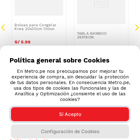
Bolsas para Congelar
Krea 20x30cm 100un
TABLA BAMBOO
28X18CM.
S/
5
.
99
S/
10
.
90
S/
18.99
Política general sobre Cookies
En Metro.pe nos preocupamos por mejorar tu
experiencia de compra, sin descuidar la protección
de tus datos personales. En consecuencia Metro.pe,
usa dos tipos de cookies las Funcionales y las de
Analítica y Optimización ¿consiente el uso de las
cookies?
Sí Acepto
Configuración de Cookies