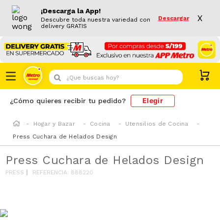
¡Descarga la App!
X
Descargar
Descubre toda nuestra variedad con
delivery GRATIS
¿Que buscas hoy?
Elegir
¿Cómo quieres recibir tu pedido?
Hogar y Bazar
Cocina
Utensilios de Cocina
Press Cuchara de Helados Design
Press Cuchara de Helados Design
PRESS
REFERENCIA
:
888220