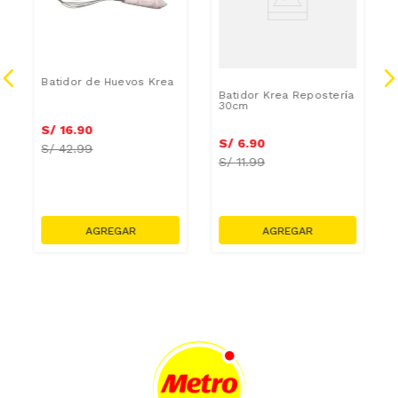
Batidor de Huevos Krea
Batidor Krea Repostería
30cm
S/
16
.
90
S/
6
.
90
S/
42.99
S/
11.99