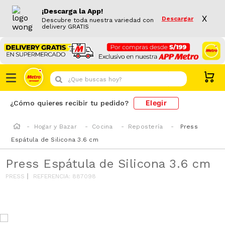
¡Descarga la App!
X
Descargar
Descubre toda nuestra variedad con
delivery GRATIS
¿Que buscas hoy?
Elegir
¿Cómo quieres recibir tu pedido?
Hogar y Bazar
Cocina
Repostería
Press
Espátula de Silicona 3.6 cm
Press Espátula de Silicona 3.6 cm
PRESS
REFERENCIA
:
887098