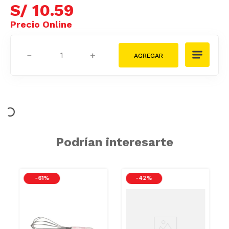
S/
10
.
59
－
＋
Podrían interesarte
-
61 %
-
42 %