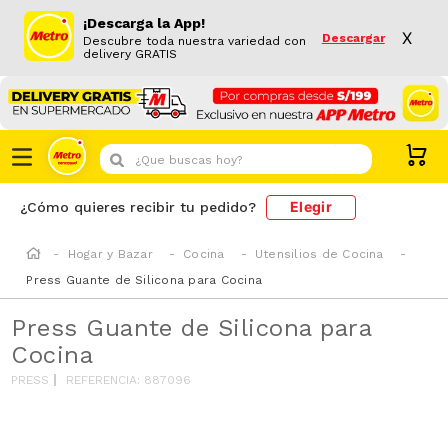
¡Descarga la App!
X
Descargar
Descubre toda nuestra variedad con
delivery GRATIS
¿Que buscas hoy?
Elegir
¿Cómo quieres recibir tu pedido?
Hogar y Bazar
Cocina
Utensilios de Cocina
Press Guante de Silicona para Cocina
Press Guante de Silicona para
Cocina
PRESS
REFERENCIA
:
887096