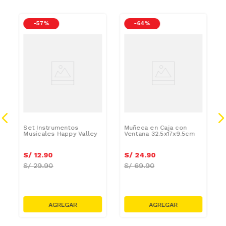
-
57 %
-
64 %
Set Instrumentos
Muñeca en Caja con
Musicales Happy Valley
Ventana 32.5x17x9.5cm
S/
12
.
90
S/
24
.
90
S/
29.90
S/
69.90