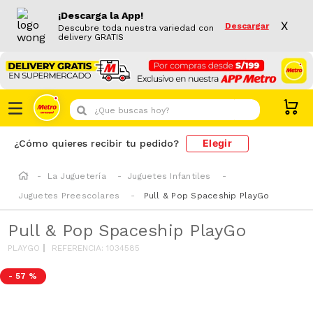
¡Descarga la App!
X
Descargar
Descubre toda nuestra variedad con
delivery GRATIS
¿Que buscas hoy?
Elegir
¿Cómo quieres recibir tu pedido?
La Juguetería
Juguetes Infantiles
Juguetes Preescolares
Pull & Pop Spaceship PlayGo
Pull & Pop Spaceship PlayGo
PLAYGO
REFERENCIA
:
1034585
-
57 %