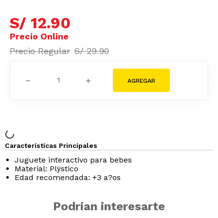
S/
12
.
90
S/
29
.
90
－
＋
Características Principales
Juguete interactivo para bebes
Material: Plÿstico
Edad recomendada: +3 a?os
Podrían interesarte