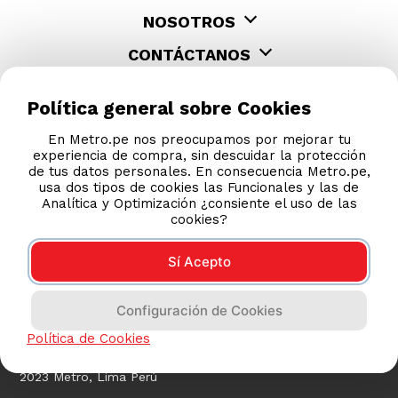
NOSOTROS
CONTÁCTANOS
Política general sobre Cookies
En Metro.pe nos preocupamos por mejorar tu
experiencia de compra, sin descuidar la protección
de tus datos personales. En consecuencia Metro.pe,
usa dos tipos de cookies las Funcionales y las de
Analítica y Optimización ¿consiente el uso de las
cookies?
Sí Acepto
COMPRAS 100% SEGURAS
Configuración de Cookies
Esta tienda usa Niubiz para realizar transacciones
electrónicas.
Política de Cookies
2023 Metro, Lima Perú