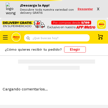
¡Descarga la App!
X
Descargar
Descubre toda nuestra variedad con
delivery GRATIS
¿Que buscas hoy?
Elegir
¿Cómo quieres recibir tu pedido?
Cargando comentarios...