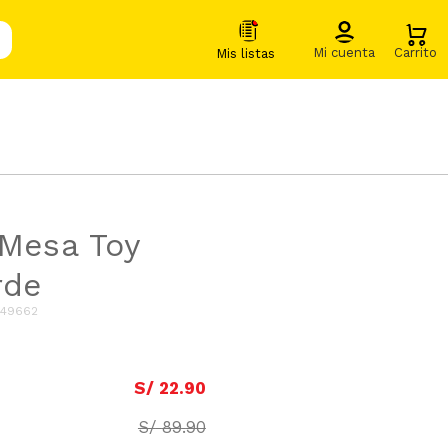
 Mesa Toy
rde
049662
S/
22
.
90
S/
89
.
90