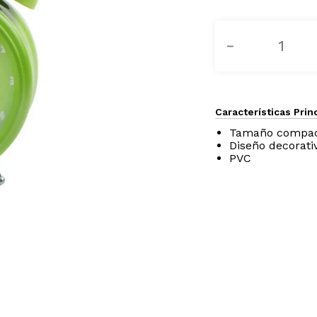
－
Características Prin
Tamaño compacto
Diseño decorati
PVC