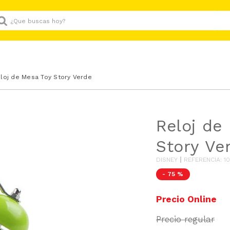
Que buscas hoy?
loj de Mesa Toy Story Verde
Reloj de
Story Ve
DISNEY
REFERENCIA
:
1
-
75 %