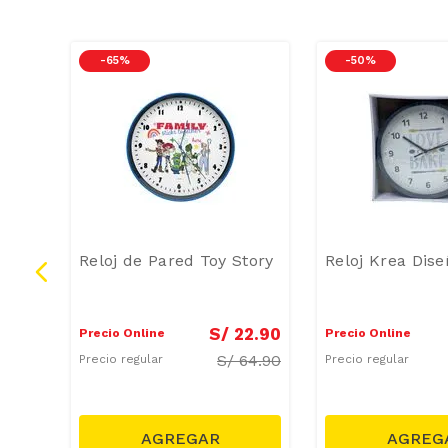
-
65 %
-
50 %
Reloj de Pared Toy Story
Reloj Krea Dis
9
.
90
S/
22
.
90
Precio Online
Precio Online
41.99
S/
64.90
Precio regular
Precio regular