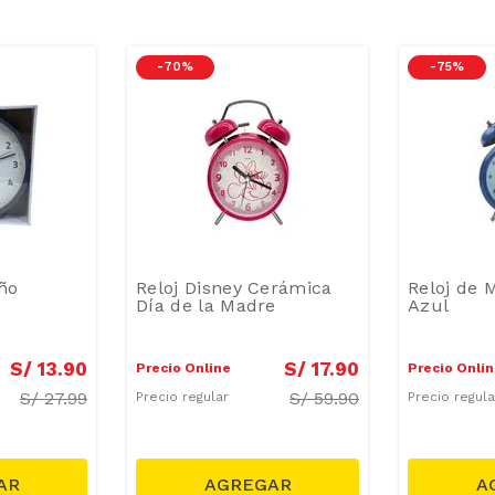
-
70 %
-
75 %
eño
Reloj Disney Cerámica
Reloj de 
Día de la Madre
Azul
S/
13
.
90
S/
17
.
90
Precio Online
Precio Onli
S/
27.99
S/
59.90
Precio regular
Precio regul