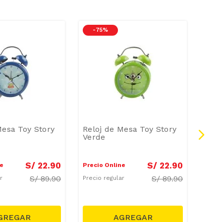
-
75 %
-
2
Mesa Toy Story
Reloj de Mesa Toy Story
Relo
Verde
Ros
S/
22
.
90
S/
22
.
90
ne
Precio Online
Preci
S/
89.90
S/
89.90
ar
Precio regular
Preci