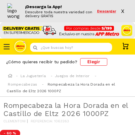
¡Descarga la App!
X
Descargar
Descubre toda nuestra variedad con
delivery GRATIS
¿Que buscas hoy?
Elegir
¿Cómo quieres recibir tu pedido?
La Juguetería
Juegos de Interior
Rompecabezas
Rompecabeza la Hora Dorada en el
Castillo de Eltz 2026 1000PZ
Rompecabeza la Hora Dorada en el
Castillo de Eltz 2026 1000PZ
CLEMENTONI
REFERENCIA
:
1063263
-
60 %