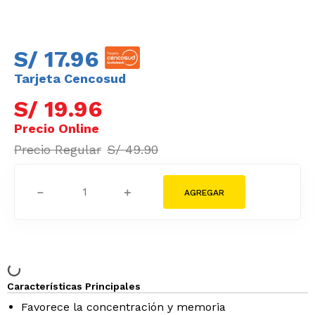
S/
17
.
96
Tarjeta Cencosud
S/
19
.
96
S/
49
.
90
－
＋
Características Principales
Favorece la concentración y memoria