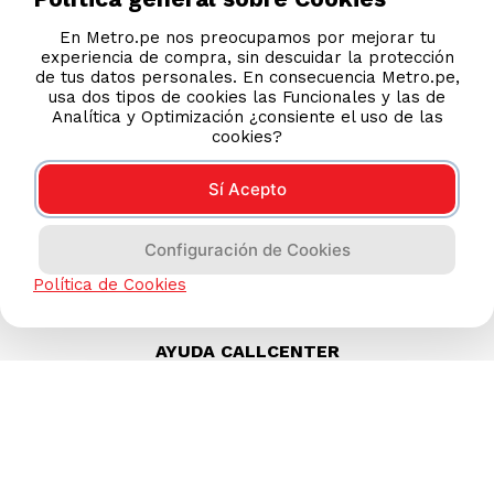
S/
49.90
S/
89.90
En Metro.pe nos preocupamos por mejorar tu
experiencia de compra, sin descuidar la protección
de tus datos personales. En consecuencia Metro.pe,
usa dos tipos de cookies las Funcionales y las de
Analítica y Optimización ¿consiente el uso de las
cookies?
Sí Acepto
Configuración de Cookies
Política de Cookies
AYUDA CALLCENTER
(511) 613-8888
TIENDAS ONLINE
NOSOTROS