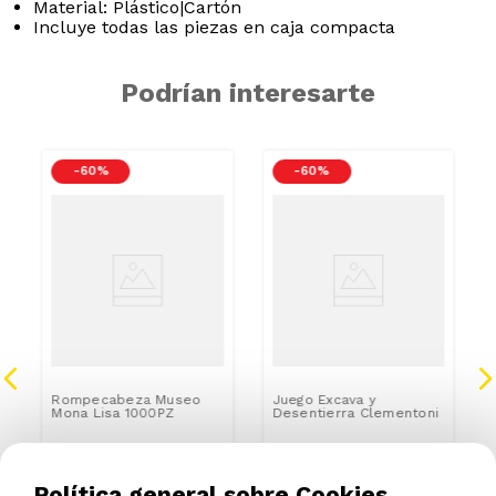
Material: Plástico|Cartón
Incluye todas las piezas en caja compacta
Podrían interesarte
-
60 %
-
60 %
Rompecabeza Museo
Juego Excava y
Mona Lisa 1000PZ
Desentierra Clementoni
S/
17
.
96
S/
32
.
36
S/
19
.
96
S/
35
.
96
Política general sobre Cookies