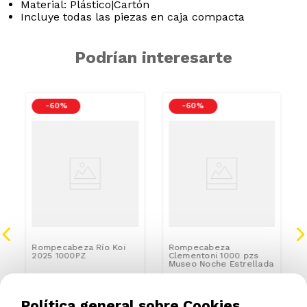
Material: Plástico|Cartón
Incluye todas las piezas en caja compacta
Podrían interesarte
-
60 %
-
60 %
Rompecabeza Río Koi
Rompecabeza
2025 1000PZ
Clementoni 1000 pzs
Museo Noche Estrellada
S/
17
.
96
S/
28
.
76
S/
19
.
96
S/
31
.
96
Política general sobre Cookies