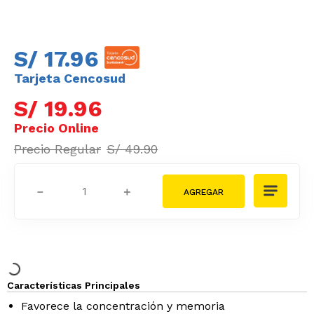
S/
17
.
96
Tarjeta Cencosud
S/
19
.
96
S/
49
.
90
－
＋
Características Principales
Favorece la concentración y memoria