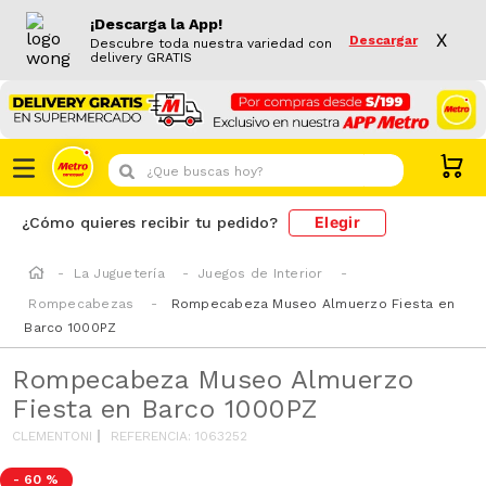
¡Descarga la App!
X
Descargar
Descubre toda nuestra variedad con
delivery GRATIS
¿Que buscas hoy?
Elegir
¿Cómo quieres recibir tu pedido?
La Juguetería
Juegos de Interior
Rompecabezas
Rompecabeza Museo Almuerzo Fiesta en
Barco 1000PZ
Rompecabeza Museo Almuerzo
Fiesta en Barco 1000PZ
CLEMENTONI
REFERENCIA
:
1063252
-
60 %