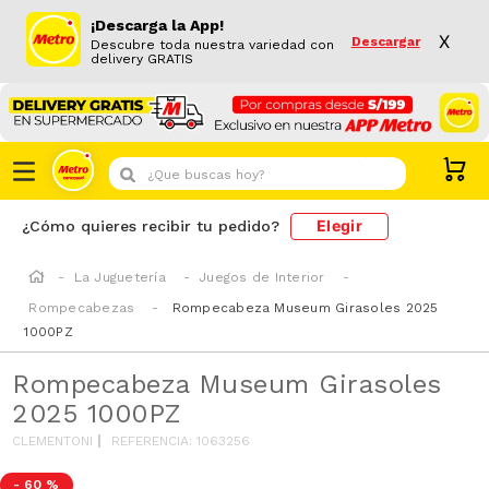
¡Descarga la App!
X
Descargar
Descubre toda nuestra variedad con
delivery GRATIS
¿Que buscas hoy?
Elegir
¿Cómo quieres recibir tu pedido?
La Juguetería
Juegos de Interior
Rompecabezas
Rompecabeza Museum Girasoles 2025
1000PZ
Rompecabeza Museum Girasoles
2025 1000PZ
CLEMENTONI
REFERENCIA
:
1063256
-
60 %