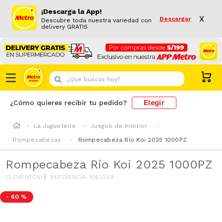
¡Descarga la App!
X
Descargar
Descubre toda nuestra variedad con
delivery GRATIS
¿Que buscas hoy?
Elegir
¿Cómo quieres recibir tu pedido?
La Juguetería
Juegos de Interior
Rompecabezas
Rompecabeza Río Koi 2025 1000PZ
Rompecabeza Río Koi 2025 1000PZ
CLEMENTONI
REFERENCIA
:
1063269
-
60 %