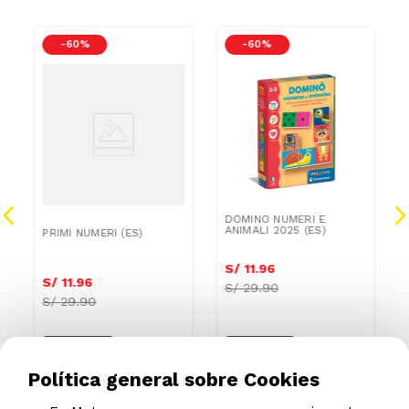
-
60 %
-
60 %
s
DOMINO NUMERI E
ANIMALI 2025 (ES)
PRIMI NUMERI (ES)
S/
11
.
96
S/
11
.
96
S/
29.90
S/
29.90
Política general sobre Cookies