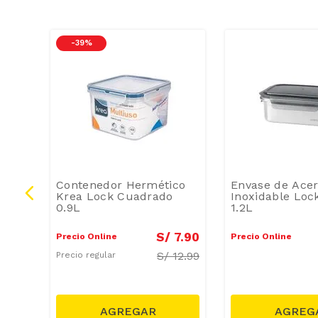
-
39 %
Contenedor Hermético
Envase de Ace
er
Krea Lock Cuadrado
Inoxidable Loc
0.9L
1.2L
9
.
90
S/
7
.
90
Precio Online
Precio Online
S/
12.99
Precio regular