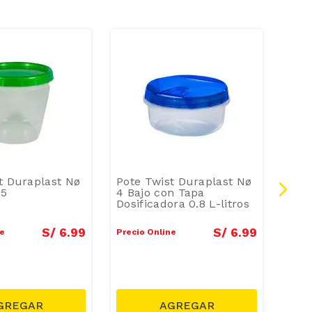
t Duraplast Nø
Pote Twist Duraplast Nø
Pac
.5
4 Bajo con Tapa
Snac
Dosificadora 0.8 L-litros
S/
6
.
99
S/
6
.
99
ne
Precio Online
Preci