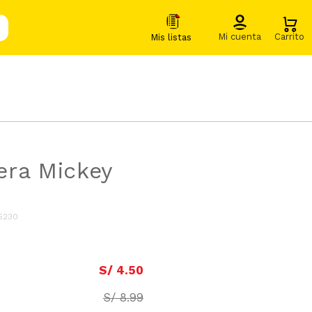
ra Mickey
5230
S/
4
.
50
S/
8
.
99