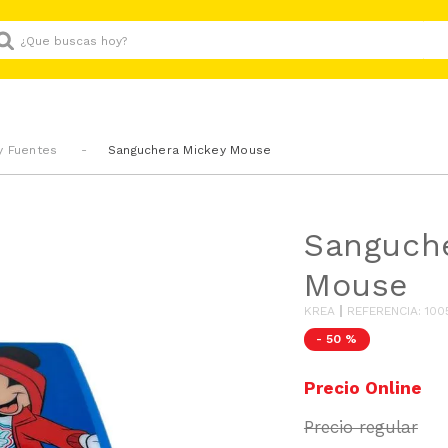
Que buscas hoy?
y Fuentes
Sanguchera Mickey Mouse
Sanguche
Mouse
KREA
REFERENCIA
:
100
-
50 %