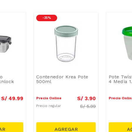
-
35 %
ro
Contenedor Krea Pote
Pote Twis
knlock
500ml
4 Media 1
S/
49
.
99
S/
3
.
90
Precio Online
Precio Onli
S/
5.99
Precio regular