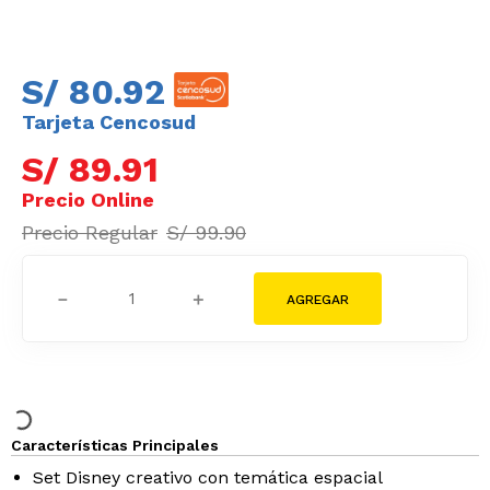
S/
80
.
92
Tarjeta Cencosud
S/
89
.
91
S/
99
.
90
－
＋
Características Principales
Set Disney creativo con temática espacial