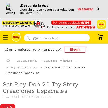
¡Descarga la App!
X
Descargar
Descubre toda nuestra variedad con
delivery GRATIS
¿Que buscas hoy?
Elegir
¿Cómo quieres recibir tu pedido?
La Juguetería
Juguetes Infantiles
Arte y Manualidades
Set Play-Doh 20 Toy Story
Creaciones Espaciales
Set Play-Doh 20 Toy Story
Creaciones Espaciales
PLAY-DOH
REFERENCIA
:
1064614
-
10 %