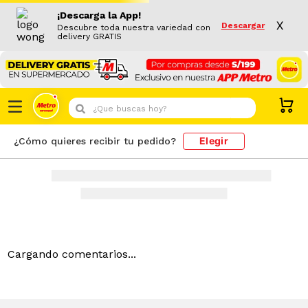
¡Descarga la App!
X
Descargar
Descubre toda nuestra variedad con
delivery GRATIS
¿Que buscas hoy?
Elegir
¿Cómo quieres recibir tu pedido?
Cargando comentarios...