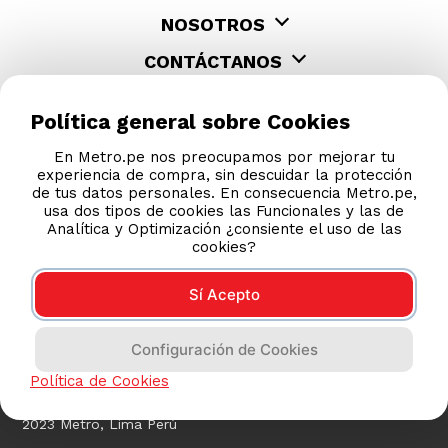
NOSOTROS
CONTÁCTANOS
Política general sobre Cookies
En Metro.pe nos preocupamos por mejorar tu
experiencia de compra, sin descuidar la protección
de tus datos personales. En consecuencia Metro.pe,
usa dos tipos de cookies las Funcionales y las de
Analítica y Optimización ¿consiente el uso de las
cookies?
Sí Acepto
COMPRAS 100% SEGURAS
Configuración de Cookies
Esta tienda usa Niubiz para realizar transacciones
electrónicas.
Política de Cookies
2023 Metro, Lima Perú