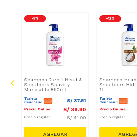
-
5 %
-
12 %
Shampoo 2 en 1 Head &
Shampoo Head
oo
Shoulders Suave y
Shoulders Hidr
ador
Manejable 850ml
1L
Tarjeta
Tarjeta
57
.
72
S/
37
.
51
Cencosud
Cencosud
1
.
40
S/
39
.
90
Precio Online
Precio Online
S/
41.90
Precio regular
Precio regular