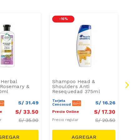
-
16 %
-
1
Herbal
Shampoo Head &
Sha
 Rosemary &
Shoulders Anti
Mira
0ml
Resequedad 375ml
300
Tarjeta
Tarje
S/
31
.
49
S/
16
.
26
Cencosud
Cenc
S/
33
.
50
S/
17
.
30
ne
Precio Online
Preci
S/
35.90
S/
20.50
ar
Precio regular
Preci