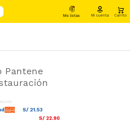
 Pantene
stauración
362392
ud
S/
21
.
53
S/
22
.
90