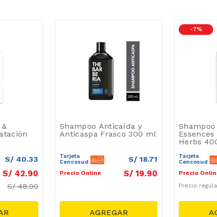
-
7 %
 &
Shampoo Anticaída y
Shampoo 
atación
Anticaspa Frasco 300 ml
Essences
Herbs 40
Tarjeta
Tarjeta
S/
40
.
33
S/
18
.
71
Cencosud
Cencosud
S/
42
.
90
S/
19
.
90
Precio Online
Precio Onli
S/
48.90
Precio regul