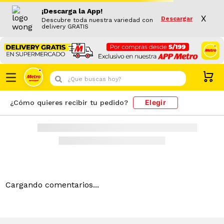
¡Descarga la App!
Resultado de búsqueda
X
Descargar
PRODUCTOS
Descubre toda nuestra variedad con
delivery GRATIS
¿Que buscas hoy?
Elegir
¿Cómo quieres recibir tu pedido?