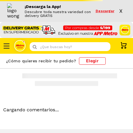
¡Descarga la App!
Resultado de búsqueda
X
Descargar
PRODUCTOS
Descubre toda nuestra variedad con
delivery GRATIS
¿Que buscas hoy?
Elegir
¿Cómo quieres recibir tu pedido?