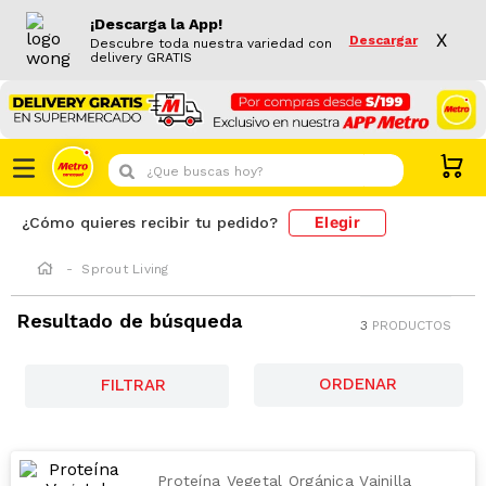
¡Descarga la App!
X
Descargar
Descubre toda nuestra variedad con
delivery GRATIS
¿Que buscas hoy?
Elegir
¿Cómo quieres recibir tu pedido?
Sprout Living
Resultado de búsqueda
3
PRODUCTOS
FILTRAR
Proteína Vegetal Orgánica Vainilla