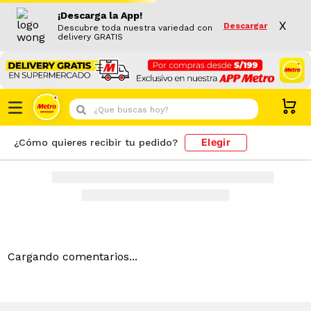
¡Descarga la App!
X
Descargar
Descubre toda nuestra variedad con
delivery GRATIS
¿Que buscas hoy?
Elegir
¿Cómo quieres recibir tu pedido?
Cargando comentarios...