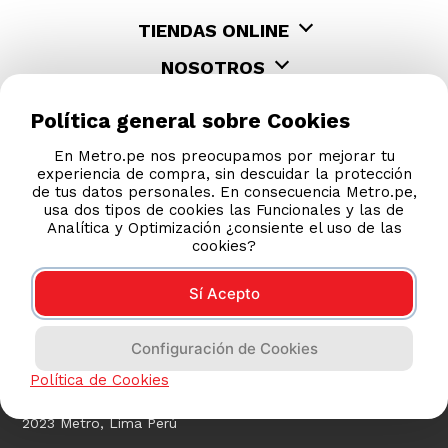
TIENDAS ONLINE
NOSOTROS
CONTÁCTANOS
Política general sobre Cookies
En Metro.pe nos preocupamos por mejorar tu
experiencia de compra, sin descuidar la protección
de tus datos personales. En consecuencia Metro.pe,
usa dos tipos de cookies las Funcionales y las de
Analítica y Optimización ¿consiente el uso de las
cookies?
Sí Acepto
COMPRAS 100% SEGURAS
Configuración de Cookies
Esta tienda usa Niubiz para realizar transacciones
electrónicas.
Política de Cookies
2023 Metro, Lima Perú