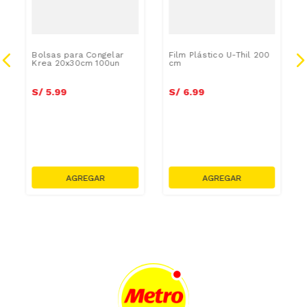
Bolsas para Congelar
Film Plástico U-Thil 200
Krea 20x30cm 100un
cm
S/
5
.
99
S/
6
.
99