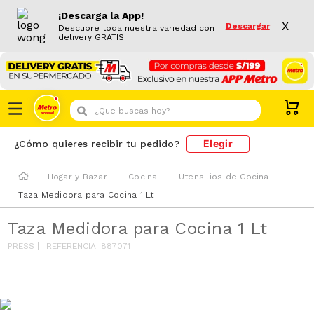
¡Descarga la App!
X
Descargar
Descubre toda nuestra variedad con
delivery GRATIS
¿Que buscas hoy?
Elegir
¿Cómo quieres recibir tu pedido?
Hogar y Bazar
Cocina
Utensilios de Cocina
Taza Medidora para Cocina 1 Lt
Taza Medidora para Cocina 1 Lt
PRESS
REFERENCIA
:
887071