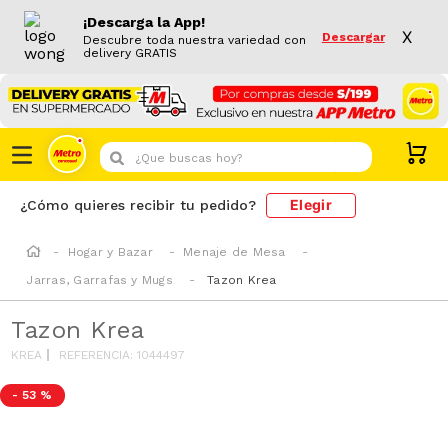
¡Descarga la App!
X
Descargar
Descubre toda nuestra variedad con
delivery GRATIS
¿Que buscas hoy?
Elegir
¿Cómo quieres recibir tu pedido?
Hogar y Bazar
Menaje de Mesa
Jarras, Garrafas y Mugs
Tazon Krea
Tazon Krea
KREA
REFERENCIA
:
1044497
-
53 %