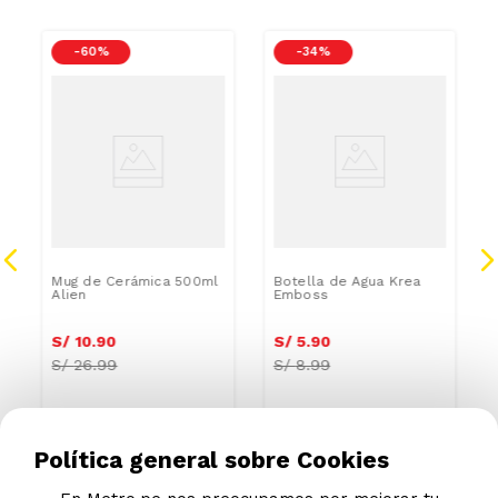
-
60 %
-
34 %
Mug de Cerámica 500ml
Botella de Agua Krea
Alien
Emboss
S/
10
.
90
S/
5
.
90
S/
26.99
S/
8.99
Política general sobre Cookies