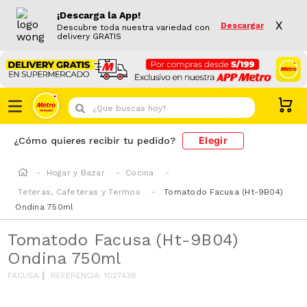
¡Descarga la App!
X
Descargar
Descubre toda nuestra variedad con
delivery GRATIS
¿Que buscas hoy?
Elegir
¿Cómo quieres recibir tu pedido?
Hogar y Bazar
Cocina
Teteras, Cafeteras y Termos
Tomatodo Facusa (Ht-9B04)
Ondina 750ml
Tomatodo Facusa (Ht-9B04)
Ondina 750ml
FACUSA
REFERENCIA
:
1027438