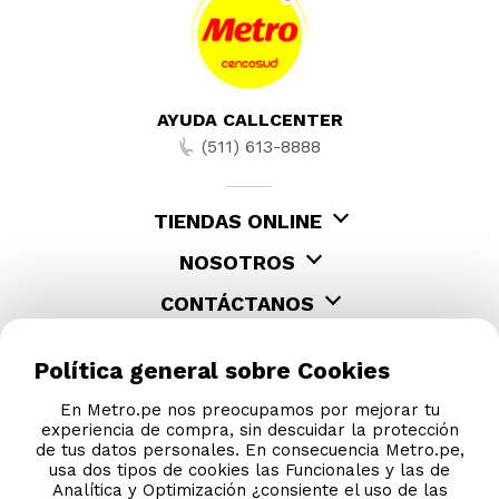
-
60 %
-
60 %
Tetera Tejeduría Krea
Termo Liquido Erie
Santeco Cloud Blue
1900ml
S/
31
.
90
S/
54
.
90
S/
79.99
S/
137.99
Política general sobre Cookies
En Metro.pe nos preocupamos por mejorar tu
experiencia de compra, sin descuidar la protección
de tus datos personales. En consecuencia Metro.pe,
usa dos tipos de cookies las Funcionales y las de
Analítica y Optimización ¿consiente el uso de las