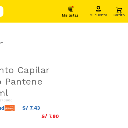
5ml
nto Capilar
o Pantene
ml
976966
ud
S/
7
.
43
S/
7
.
90