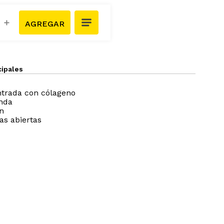
＋
cipales
trada con cólageno
unda
n
as abiertas