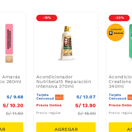
-
18 %
-
20 %
r Amarás
Acondicionador
Acondicio
co 260ml
Nutribela15 Reparación
Creations
Intensiva 370ml
340ml
Tarjeta
Tarjeta
S/
9
.
68
S/
13
.
07
Cencosud
Cencosud
S/
10
.
30
S/
13
.
90
Precio Online
Precio Onli
S/
11.50
S/
16.90
Precio regular
Precio regul