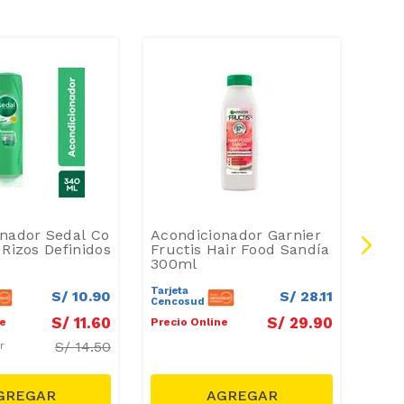
nador Sedal Co
Acondicionador Garnier
Aco
 Rizos Definidos
Fructis Hair Food Sandía
Pro 
300ml
250
Tarjeta
Tarje
S/
10
.
90
S/
28
.
11
Cencosud
Cenc
S/
11
.
60
S/
29
.
90
ne
Precio Online
Preci
S/
14.50
ar