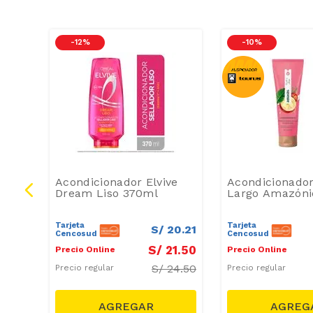
-
12 %
-
10 %
tene
Acondicionador Elvive
Acondicionado
cle
Dream Liso 370ml
Largo Amazóni
Tarjeta
Tarjeta
19
.
65
S/
20
.
21
Cencosud
Cencosud
0
.
90
S/
21
.
50
Precio Online
Precio Online
S/
24.50
Precio regular
Precio regular