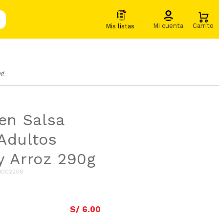
0g
 en Salsa
Adultos
y Arroz 290g
1002206
S/
6
.
00