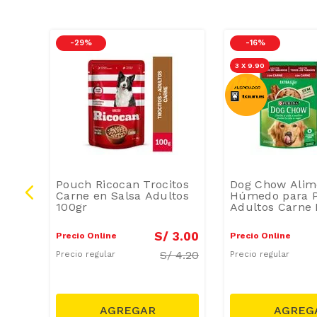
-
29 %
-
16 %
3 X 9.90
Pouch Ricocan Trocitos
Dog Chow Alim
s
Carne en Salsa Adultos
Húmedo para P
s y
100gr
Adultos Carne
pack
100 g
4
.
20
S/
3
.
00
Precio Online
Precio Online
/
4.99
S/
4.20
Precio regular
Precio regular