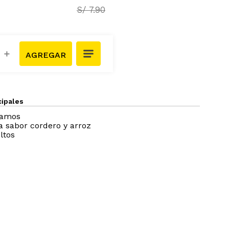
S/
7
.
90
＋
cipales
ramos
a sabor cordero y arroz
ltos