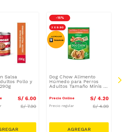
-
16 %
-
2
3 X 9.90
2 X 1
en Salsa
Dog Chow Alimento
Puri
dultos Pollo y
Húmedo para Perros
Cach
 290g
Adultos Tamaño Minis y
Pequeños Salmón
Doypack 100 g
S/
6
.
00
S/
4
.
20
ne
Precio Online
Preci
S/
7.90
S/
4.99
ar
Precio regular
Preci