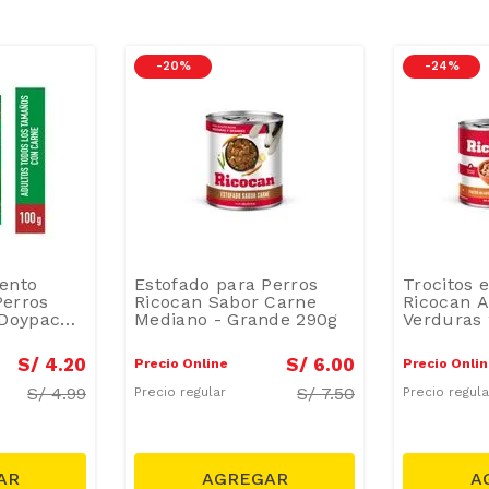
-
20 %
-
24 %
ento
Estofado para Perros
Trocitos 
erros
Ricocan Sabor Carne
Ricocan A
 Doypack
Mediano - Grande 290g
Verduras
S/
4
.
20
S/
6
.
00
Precio Online
Precio Onli
S/
4.99
S/
7.50
Precio regular
Precio regul