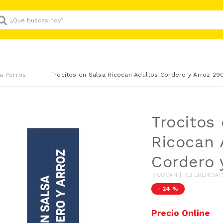
Que buscas hoy?
a Perros
Trocitos en Salsa Ricocan Adultos Cordero y Arroz 29
Trocitos
Ricocan 
Cordero 
RICOCAN
REFERENCIA
:
-
24 %