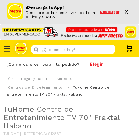
¡Descarga la App!
X
Descargar
Descubre toda nuestra variedad con
delivery GRATIS
¿Que buscas hoy?
Elegir
¿Cómo quieres recibir tu pedido?
Hogar y Bazar
Muebles
Centros de Entretenimiento
TuHome Centro de
Entretenimiento TV 70" Fraktal Habano
TuHome Centro de
Entretenimiento TV 70" Fraktal
Habano
TUHOME
REFERENCIA
:
912867