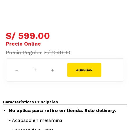
S/
599
.
00
S/
1049
.
90
－
＋
Características Principales
No aplica para retiro en tienda. S¢lo delivery.
- Acabado en melamina