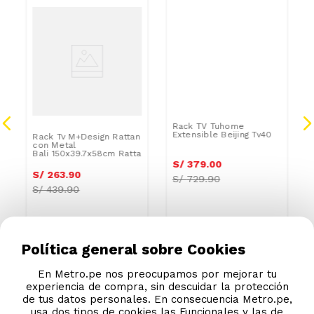
Rack TV Tuhome
Extensible Beijing Tv40
S/
379
.
00
S/
729.90
Rack Tv M+Design Rattan
con Metal
Bali 150x39.7x58cm Rattan
S/
263
.
90
S/
439.90
Política general sobre Cookies
En Metro.pe nos preocupamos por mejorar tu
experiencia de compra, sin descuidar la protección
de tus datos personales. En consecuencia Metro.pe,
usa dos tipos de cookies las Funcionales y las de