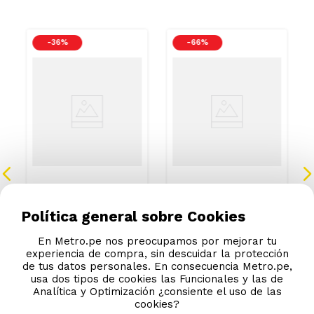
-
36 %
-
66 %
Bowl Krea Vidrio 400ml
Plato de Melamina Toy
Story Modelo 1 Jessie Y
Tiro Al Blanco
Política general sobre Cookies
S/
1
.
90
S/
7
.
90
S/
2.99
S/
22.99
En Metro.pe nos preocupamos por mejorar tu
experiencia de compra, sin descuidar la protección
de tus datos personales. En consecuencia Metro.pe,
usa dos tipos de cookies las Funcionales y las de
Analítica y Optimización ¿consiente el uso de las
cookies?