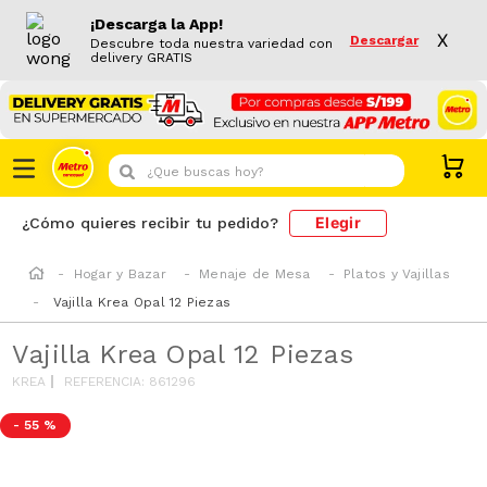
¡Descarga la App!
X
Descargar
Descubre toda nuestra variedad con
delivery GRATIS
¿Que buscas hoy?
Elegir
¿Cómo quieres recibir tu pedido?
Hogar y Bazar
Menaje de Mesa
Platos y Vajillas
Vajilla Krea Opal 12 Piezas
Vajilla Krea Opal 12 Piezas
KREA
REFERENCIA
:
861296
-
55 %