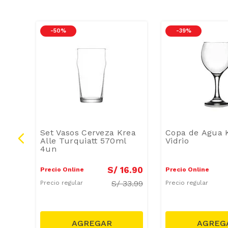
-
50 %
-
39 %
eza
Set Vasos Cerveza Krea
Copa de Agua 
Alle Turquiatt 570ml
Vidrio
4un
4
.
90
S/
16
.
90
Precio Online
Precio Online
/
8.99
S/
33.99
Precio regular
Precio regular