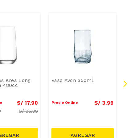
os Krea Long
Vaso Avon 350ml
Cho
a 480cc
S/
17
.
90
S/
3
.
99
ne
Precio Online
Preci
S/
35.99
ar