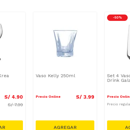
-
50 %
Krea
Vaso Kelly 250ml
Set 4 Vas
Drink Gal
S/
4
.
90
S/
3
.
99
Precio Online
Precio Onli
S/
7.99
Precio regul