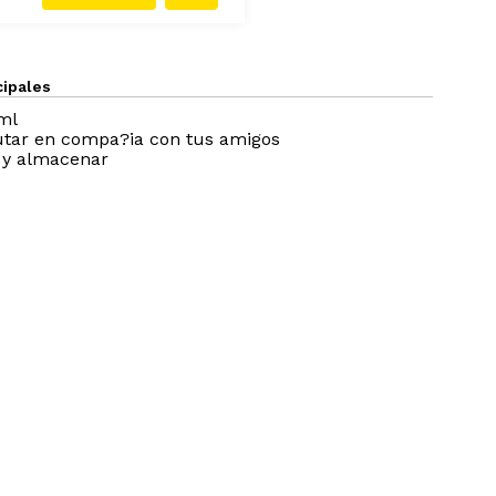
cipales
ml
rutar en compa?ia con tus amigos
r y almacenar