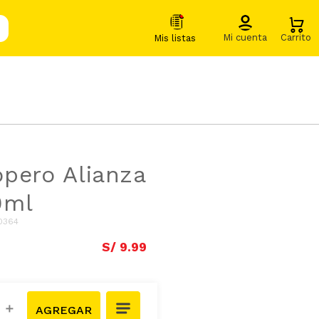
pero Alianza
0ml
0364
S/
9
.
99
＋