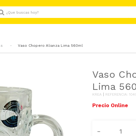
Que buscas hoy?
as
Vaso Chopero Alianza Lima 560ml
Vaso Cho
Lima 56
KREA
REFERENCIA
:
104
－