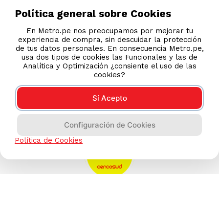
Política general sobre Cookies
S/
4
.
90
S/
9
.
90
S/
9.99
S/
18.99
En Metro.pe nos preocupamos por mejorar tu
experiencia de compra, sin descuidar la protección
de tus datos personales. En consecuencia Metro.pe,
usa dos tipos de cookies las Funcionales y las de
Analítica y Optimización ¿consiente el uso de las
cookies?
Sí Acepto
Configuración de Cookies
Política de Cookies
AYUDA CALLCENTER
(511) 613-8888