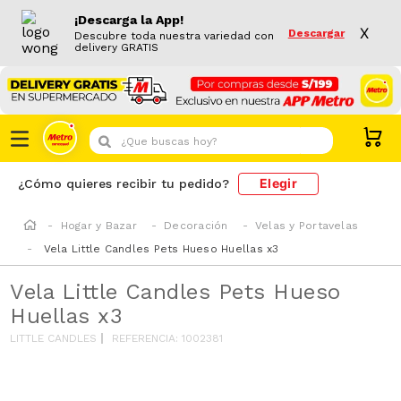
¡Descarga la App!
X
Descargar
Descubre toda nuestra variedad con
delivery GRATIS
¿Que buscas hoy?
Elegir
¿Cómo quieres recibir tu pedido?
Hogar y Bazar
Decoración
Velas y Portavelas
Vela Little Candles Pets Hueso Huellas x3
Vela Little Candles Pets Hueso
Huellas x3
LITTLE CANDLES
REFERENCIA
:
1002381