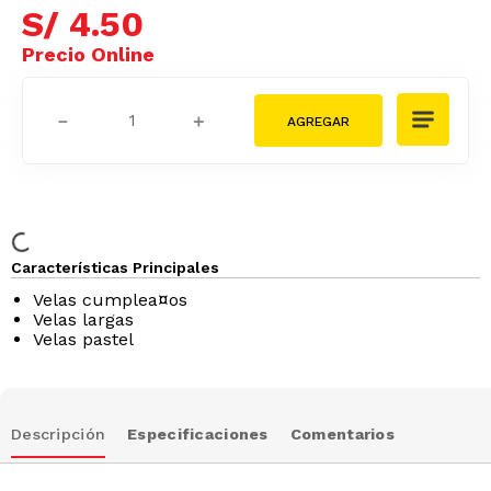
S/
4
.
50
－
＋
Características Principales
Velas cumplea¤os
Velas largas
Velas pastel
Descripción
Especificaciones
Comentarios