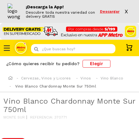
¡Descarga la App!
X
Descargar
Descubre toda nuestra variedad con
delivery GRATIS
¿Que buscas hoy?
Elegir
¿Cómo quieres recibir tu pedido?
Cervezas, Vinos y Licores
Vinos
Vino Blanco
Vino Blanco Chardonnay Monte Sur 750ml
Vino Blanco Chardonnay Monte Sur
750ml
MONTE SUR
REFERENCIA
:
370771